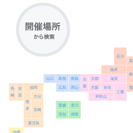
石川
福井
山口
島根
鳥取
京都
滋賀
兵
庫
福岡
広島
岡山
大阪
奈良
長
佐
三重
崎
賀
大分
和歌山
熊
愛媛
香川
本
宮崎
高知
徳島
鹿児島
沖縄