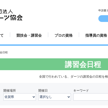
申請書
て
競技会・講習会
プロの資格
指導員の資格
ルとマナー
方
方
方法
み方
講習会日程
認定試合場
プロ規定
プロ資格更新手続き
プロテスト受験申請方法
プロ選手紹介
指導員規定
指導員更新手
講師派遣
てのダーツ
競技会日程
プロ資格について
指導員資格に
会日程
講習会日程
全国で行われている、ダーツの講習会の日程を
開催場所
開催日
キーワード