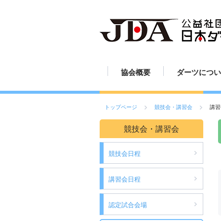
協会概要
ダーツについ
JDAの歩み
組織図
定款
活動報告
ダーツの歴史
ダーツのルー
ダーツの投げ
ボードの読み
ボードの設置
ダーツの練習
ダーツの楽し
ダーツ用具
ご挨拶
スポーツとし
トップページ
競技会・講習会
講習
競技会・講習会
競技会日程
講習会日程
認定試合会場