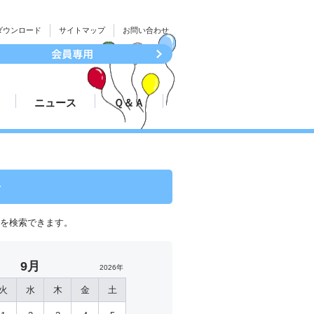
ダウンロード
サイトマップ
お問い合わせ
ニュース
Ｑ＆Ａ
続き
大会結果速報
ついて
プレスリリース
会
程を検索できます。
9月
2026年
火
水
木
金
土