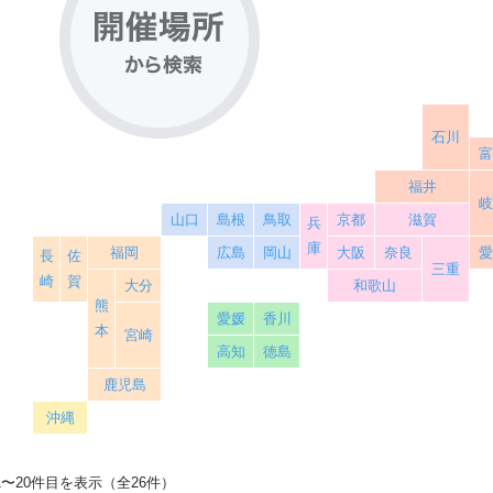
石川
福井
山口
島根
鳥取
京都
滋賀
兵
庫
福岡
広島
岡山
大阪
奈良
長
佐
三重
崎
賀
大分
和歌山
熊
愛媛
香川
本
宮崎
高知
徳島
鹿児島
沖縄
1〜20件目を表示（全26件）