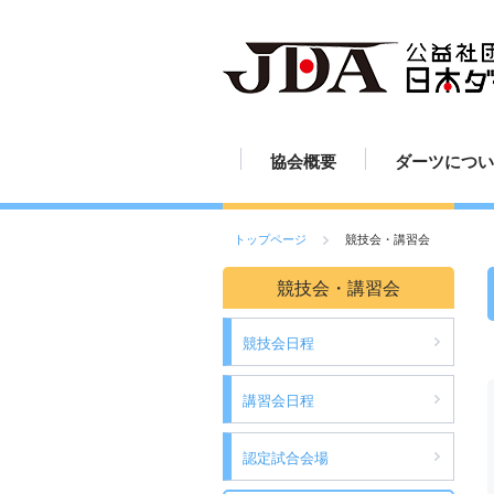
協会概要
ダーツについ
JDAの歩み
組織図
定款
活動報告
ダーツの歴史
ダーツのルー
ダーツの投げ
ボードの読み
ボードの設置
ダーツの練習
ダーツの楽し
ダーツ用具
ご挨拶
スポーツとし
トップページ
競技会・講習会
競技会・講習会
競技会日程
講習会日程
認定試合会場