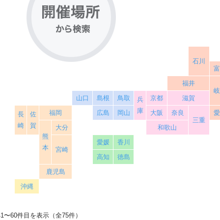
石川
福井
山口
島根
鳥取
京都
滋賀
兵
庫
福岡
広島
岡山
大阪
奈良
長
佐
三重
崎
賀
大分
和歌山
熊
愛媛
香川
本
宮崎
高知
徳島
鹿児島
沖縄
41〜60件目を表示（全75件）