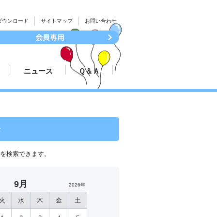
ダウンロード
サイトマップ
お問い合わせ
ニュース
Ｑ＆Ａ
続き
大会結果速報
ついて
プレスリリース
会
程を検索できます。
9月
2026年
火
水
木
金
土