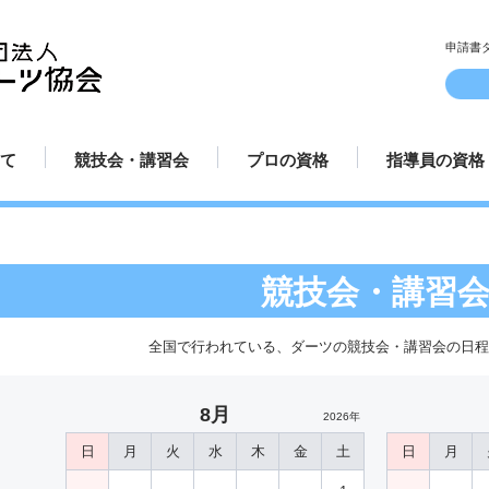
申請書
て
競技会・講習会
プロの資格
指導員の資格
ルとマナー
方
方
方法
み方
講習会日程
認定試合場
プロ規定
プロ資格更新手続き
プロテスト受験申請方法
プロ選手紹介
指導員規定
指導員更新手
講師派遣
てのダーツ
競技会日程
プロ資格について
指導員資格に
競技会・講習
全国で行われている、ダーツの競技会・講習会の日
8月
2026年
日
月
火
水
木
金
土
日
月