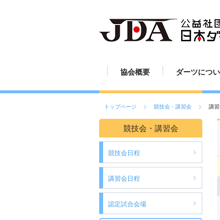
協会概要
ダーツについ
JDAの歩み
組織図
定款
活動報告
ダーツの歴史
ダーツのルー
ダーツの投げ
ボードの読み
ボードの設置
ダーツの練習
ダーツの楽し
ダーツ用具
ご挨拶
スポーツとし
トップページ
競技会・講習会
講習
競技会・講習会
競技会日程
講習会日程
認定試合会場