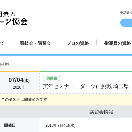
申請書
て
競技会・講習会
プロの資格
指導員の資格
ルとマナー
方
方
方法
み方
講習会日程
認定試合場
プロ規定
プロ資格更新手続き
プロテスト受験申請方法
プロ選手紹介
指導員規定
指導員更新手
講師派遣
てのダーツ
競技会日程
プロ資格について
指導員資格に
会日程
07/04
(水)
実年セミナー ダーツに挑戦 埼玉県
2018年
この講習会は開催済みです
講習会情報
開催日
2018年7月4日(水)