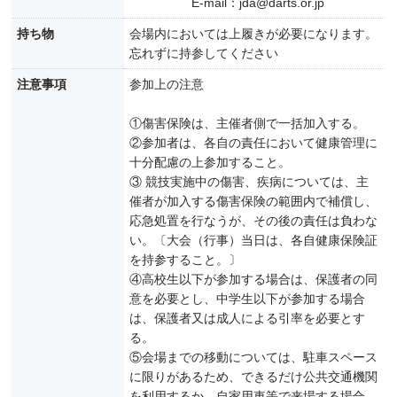
E-mail：jda@darts.or.jp
持ち物
会場内においては上履きが必要になります。
忘れずに持参してください
注意事項
参加上の注意
①傷害保険は、主催者側で一括加入する。
②参加者は、各自の責任において健康管理に
十分配慮の上参加すること。
③ 競技実施中の傷害、疾病については、主
催者が加入する傷害保険の範囲内で補償し、
応急処置を行なうが、その後の責任は負わな
い。〔大会（行事）当日は、各自健康保険証
を持参すること。〕
④高校生以下が参加する場合は、保護者の同
意を必要とし、中学生以下が参加する場合
は、保護者又は成人による引率を必要とす
る。
⑤会場までの移動については、駐車スペース
に限りがあるため、できるだけ公共交通機関
を利用するか、自家用車等で来場する場合