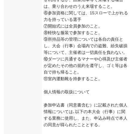
は、乗り合わせのうえ来場すること。
⑥参加資格に関しては、15スローで上がれる
力を持っている選手
⑦開始式には全員参加のこと。
⑧軽快な服装で参加すること。
⑨所持品等の管理については各自の責任と
し、大会（行事）会場内での盗難、紛失破損
等について、主催者は一切責任を負わない。
⑩ダーツに共通するマナーや心得及び主催者
が定めたその他の規約を遵守し、ゴミ等は各
自で持ち帰ること。
⑪室内運動靴を持参すること。
個人情報の取扱について
参加申込書（同意書含む）に記載された個人
情報については､以下の本大会（行事）に関
する業務に使用し、また、申込み時点で本人
の同意が得られたこととする。