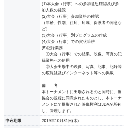
(1)本大会（行事）への参加意思確認及び参
加人数の確認
(2)大会（行事）参加資格の確認
（年齢、性別、住所、所属、保護者の同意な
ど）
(3)大会（行事）別プログラムの作成
(4)大会（行事）での賞状筆耕
(5)記録業務
①大会（行事）での結果、映像、写真の記
録業務への使用
②大会出場中の映像、写真、記事、記録等
の広報誌及びインターネット等への掲載
備 考
本トーナメントに出場されるのと同時に、当
協会の規程に同意されたものとし、本トーナ
メントにて撮影された映像権利はJDAが所有
し、管理します。
申込期限
2019年10月31日(木)