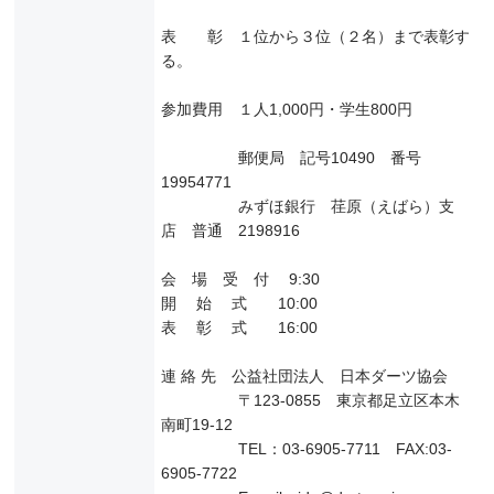
表 彰 １位から３位（２名）まで表彰す
る。
参加費用 １人1,000円・学生800円
郵便局 記号10490 番号
19954771
みずほ銀行 荏原（えばら）支
店 普通 2198916
会 場 受 付 9:30
開 始 式 10:00
表 彰 式 16:00
連 絡 先 公益社団法人 日本ダーツ協会
〒123-0855 東京都足立区本木
南町19-12
TEL：03-6905-7711 FAX:03-
6905-7722