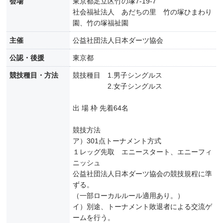
会場
東京都足立区竹の塚7-19-7
社会福祉法人 あだちの里 竹の塚ひまわり
園、竹の塚福祉園
主催
公益社団法人日本ダーツ協会
公認・後援
東京都
競技種目・方法
競技種目 1.男子シングルス
2.女子シングルス
出 場 枠 先着64名
競技方法
ア）301点トーナメント方式
１レッグ先取 エニースタート、エニーフィ
ニッシュ
公益社団法人日本ダーツ協会の競技規程に準
ずる。
（一部ローカルルール適用あり。）
イ）別途、トーナメント敗退者による交流ゲ
ームを行う。