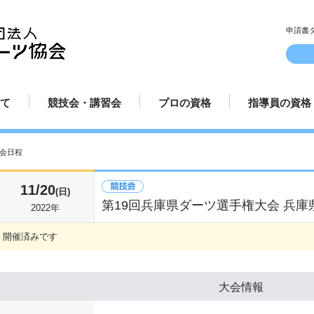
申請書
て
競技会・講習会
プロの資格
指導員の資格
ルとマナー
方
方
方法
み方
講習会日程
認定試合場
プロ規定
プロ資格更新手続き
プロテスト受験申請方法
プロ選手紹介
指導員規定
指導員更新手
講師派遣
てのダーツ
競技会日程
プロ資格について
指導員資格に
会日程
11/20
(日)
第19回兵庫県ダーツ選手権大会 兵庫
2022年
開催済みです
大会情報