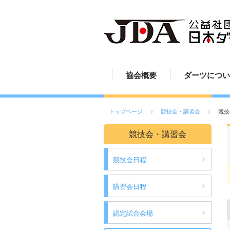
協会概要
ダーツについ
JDAの歩み
組織図
定款
活動報告
ダーツの歴史
ダーツのルー
ダーツの投げ
ボードの読み
ボードの設置
ダーツの練習
ダーツの楽し
ダーツ用具
ご挨拶
スポーツとし
トップページ
競技会・講習会
競技
競技会・講習会
競技会日程
講習会日程
認定試合会場