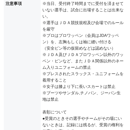
注意事項
※当日、受付終了時間までに受付を済ませて
いない選手は、試合に出場することは出来な
い。
※選手はＪＤＡ競技規程及び会場でのルール
を厳守
※プロはプロワッペン（会員はJDAワッペ
ン）を、左胸もしくは袖に縫い付ける
（安全ピン等の仮留めなどは認めない）
※ＪＤＡ及びＪＤＡプロワッペン以外のワッ
ペン・ピンなど、またＪＤＡ関係以外のネー
ム入りユニフォームの禁止
※プレスされたスラックス・ユニフォームを
着用すること
※女子は膝より下に長いスカートは禁止
※ブーツやサンダル,チノパン、ジーパン生
地は禁止
表彰について
●受賞のときその選手やチームがその場にい
ないときは、記録には残るが、受賞の権利を