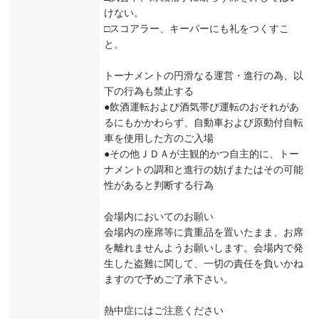
けない。
□スコアラー、キーパーにも礼をつくすこ
と。
トーナメントの円滑なる運営・進行の為、以
下の行為も禁止する
●飲酒運転および酒気帯び運転のおそれがあ
るにもかかわらず、自動車および原動付自転
車を使用した方のご入場
●その他ＪＤＡが主観的かつ自主的に、トー
ナメントの調和と進行の妨げまたはその可能
性があると判断する行為
会場内においてのお願い
会場内の座席等に貴重品を置いたまま、お席
を離れませんようお願いします。会場内で発
生した盗難に関して、一切の責任を負いかね
ますので予めご了承下さい。
熱中症にはご注意ください