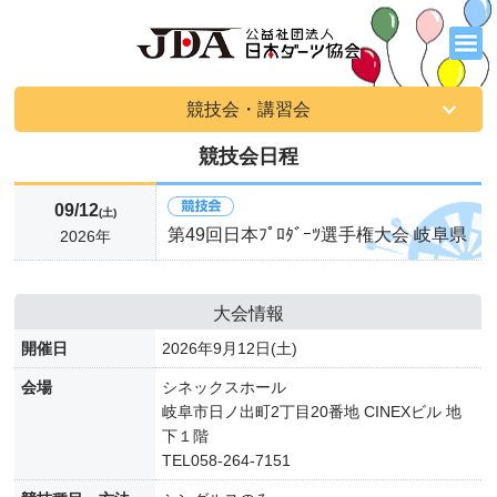
競技会・講習会
競技会日程
09/12
(土)
第49回日本ﾌﾟﾛﾀﾞｰﾂ選手権大会 岐阜県
2026年
大会情報
開催日
2026年9月12日(土)
会場
シネックスホール
岐阜市日ノ出町2丁目20番地 CINEXビル 地
下１階
TEL058-264-7151