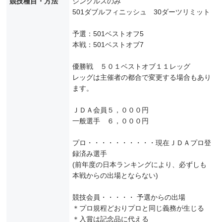
競技種目・方法
シングルスのみ
501ダブルフィニッシュ 30ダーツリミット
予選：501ベストオフ5
本戦：501ベストオブ7
優勝戦 ５０１ベストオブ１１レッグ
レッグは主催者の都合で変更する場合もあり
ます。
ＪＤＡ会員５，０００円
一般選手 ６，０００円
プロ・・・・・・・・・・現在ＪＤＡプロ登
録済み選手
(前年度の日本ランキングにより、必ずしも
本戦からの出場とならない)
競技会員・・・・・ 予選からの出場
＊プロ規程どおりプロと同じ義務が生じる
＊入賞は記念品に代える