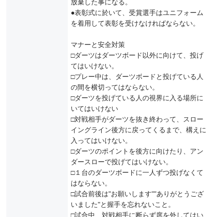
放棄した事になる。
●表彰式に於いて、受賞選手はユニフォーム
を着用して表彰を受けなければならない。
マナーと安全対策
□ダーツはダーツボード以外に向けて、投げ
てはいけない。
□プレー中は、ダーツボードと投げている人
の間を横切ってはならない。
□ダーツを投げている人の視界に入る場所に
いてはいけない
□対戦相手がダーツを抜き終わって、スロー
イングライン後方に戻ってくるまで、構えに
入ってはいけない。
□ダーツのポイントを後方に向けたり、アン
ダースローで投げてはいけない。
□１台のダーツボードに一人ずつ投げなくて
はならない。
□試合前後は"お願いします""ありがとうござ
いました"と握手を忘れないこと。
□試合中、対戦相手に断らず席を外してはい