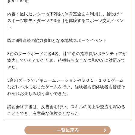
参加：82名
内容：区民センター地下2階の体育室全面を利用し、輪投げ・
スポーツ吹矢・ダーツの3種目を体験するスポーツ交流イベン
ト
既に8回連続の協力参加となる地域スポーツイベント
3台のダーツボードに各4名、計12名の指導員やボランティアが
協力していただいたため、待機時も安全かつ和やかに対応がで
きた。
3台のダーツでアキュームレーションや３０１・１０１ゲーム
などレベルに応じたゲームを行い、経験者も初体験者も皆様そ
れぞれお楽しみ頂く事ができた。
講習会終了後は、反省会を行い、スキルの向上や交流を深める
こともでき、有意義な体験会となった