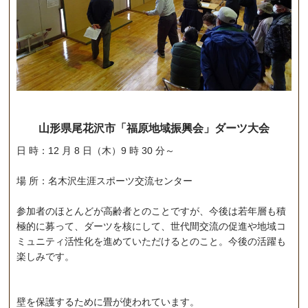
山形県尾花沢市「福原地域振興会」ダーツ大会
日 時：12 月 8 日（木）9 時 30 分～
場 所：名木沢生涯スポーツ交流センター
参加者のほとんどが高齢者とのことですが、今後は若年層も積
極的に募って、ダーツを核にして、世代間交流の促進や地域コ
ミュニティ活性化を進めていただけるとのこと。今後の活躍も
楽しみです。
壁を保護するために畳が使われています。