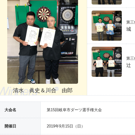
第三
城
第三
辻
清水 眞史＆川合 由郎
大会名
第15回岐阜市ダーツ選手権大会
開催日
2019年9月15日（日）