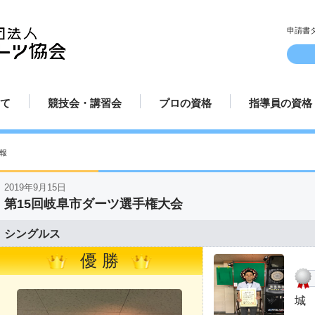
申請書
て
競技会・講習会
プロの資格
指導員の資格
ルとマナー
方
方
方法
み方
講習会日程
認定試合場
プロ規定
プロ資格更新手続き
プロテスト受験申請方法
プロ選手紹介
指導員規定
指導員更新手
講師派遣
てのダーツ
競技会日程
プロ資格について
指導員資格に
報
2019年9月15日
第15回岐阜市ダーツ選手権大会
シングルス
優 勝
城