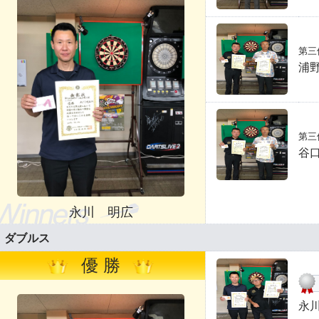
第三
浦
第三
谷
永川 明広
ダブルス
優 勝
永