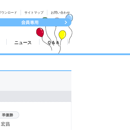
ダウンロード
サイトマップ
お問い合わせ
ニュース
Ｑ＆Ａ
続き
大会結果速報
ついて
プレスリリース
 宏昌