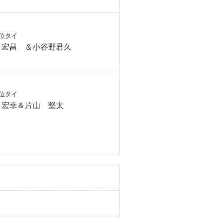
位タイ
 宏昌 ＆小谷野君久
位タイ
 宏幸＆片山 堅太