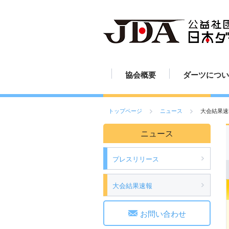
協会概要
ダーツについ
JDAの歩み
組織図
定款
活動報告
ダーツの歴史
ダーツのルー
ダーツの投げ
ボードの読み
ボードの設置
ダーツの練習
ダーツの楽し
ダーツ用具
ご挨拶
スポーツとし
トップページ
ニュース
大会結果速
ニュース
プレスリリース
大会結果速報
お問い合わせ